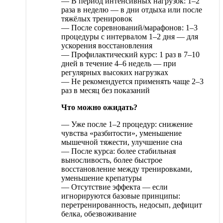
— В период интенсивных нагрузок: 1–2
раза в неделю — в дни отдыха или после
тяжёлых тренировок
— После соревнований/марафонов: 1–3
процедуры с интервалом 1–2 дня — для
ускорения восстановления
— Профилактический курс: 1 раз в 7–10
дней в течение 4–6 недель — при
регулярных высоких нагрузках
— Не рекомендуется применять чаще 2–3
раз в месяц без показаний
Что можно ожидать?
— Уже после 1–2 процедур: снижение
чувства «разбитости», уменьшение
мышечной тяжести, улучшение сна
— После курса: более стабильная
выносливость, более быстрое
восстановление между тренировками,
уменьшение крепатуры
— Отсутствие эффекта — если
игнорируются базовые принципы:
перетренированность, недосып, дефицит
белка, обезвоживание