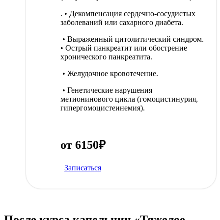
. • Декомпенсация сердечно-сосудистых
заболеваний или сахарного диабета.
• Выраженный цитолитический синдром.
• Острый панкреатит или обострение
хронического панкреатита.
• Желудочное кровотечение.
• Генетические нарушения
метионинового цикла (гомоцистинурия,
гипергомоцистеинемия).
от 6150₽
Записаться
После курса капельниц «Тяжелое